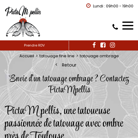
Lundi : 09h00 - 19h00
Prendre RDV
Accueil
tatouage fine line
tatouage ombrage
Retour
Envie d'un tatouage ombrage ? Contactez
PictaMpellis
PictaM pellis, une tatoueuse
passionnée de tatouage avec ombre
près de Toulouse