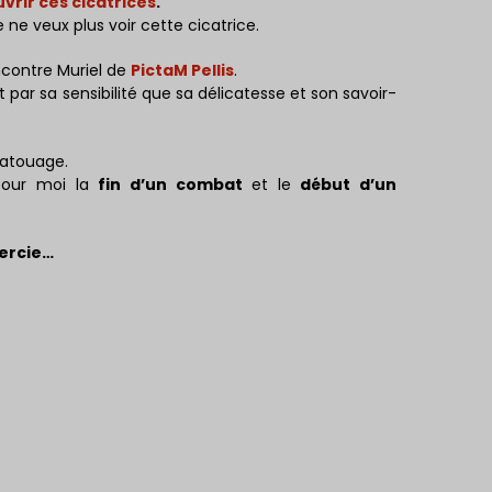
vrir ces cicatrices
.
 ne veux plus voir cette cicatrice.
encontre Muriel de
PictaM Pellis
.
par sa sensibilité que sa délicatesse et son savoir-
tatouage.
pour moi la
fin d’un combat
et le
début d’un
mercie…