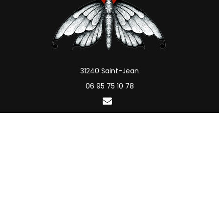
31240 Saint-Jean
06 95 75 10 78
Vendredi : 09h00 - 19h00
Mentions légales
Charte d’utilisation des données personnelles
Gestion des cookies
Plan du site
Le Duplex
Actualités